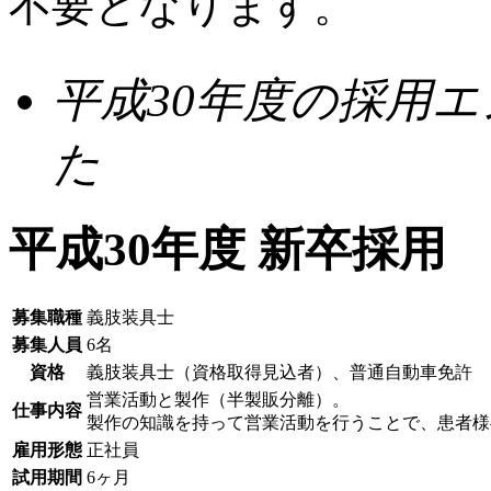
不要となります。
平成30年度の採用
た
平成30年度 新卒採用
募集職種
義肢装具士
募集人員
6名
資格
義肢装具士（資格取得見込者）
、普通自動車免許
営業活動と製作（半製販分離）。
仕事内容
製作の知識を持って営業活動を行うことで、患者様
雇用形態
正社員
試用期間
6ヶ月